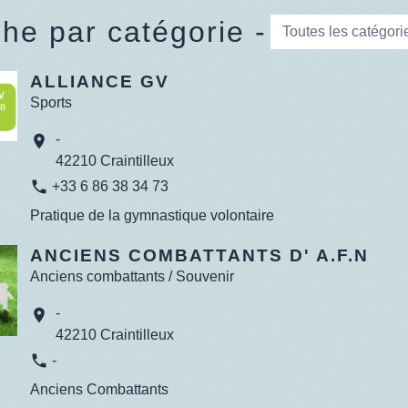
he par catégorie -
Toutes les catégori
ALLIANCE GV
Sports
-
location_on
42210 Craintilleux
phone
+33 6 86 38 34 73
Pratique de la gymnastique volontaire
ANCIENS COMBATTANTS D' A.F.N
Anciens combattants / Souvenir
-
location_on
42210 Craintilleux
phone
-
Anciens Combattants