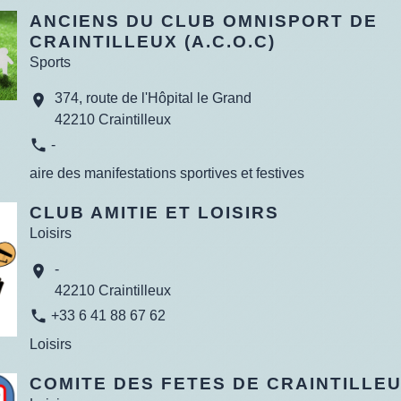
ANCIENS DU CLUB OMNISPORT DE
CRAINTILLEUX (A.C.O.C)
Sports
374, route de l'Hôpital le Grand
location_on
42210 Craintilleux
phone
-
aire des manifestations sportives et festives
CLUB AMITIE ET LOISIRS
Loisirs
-
location_on
42210 Craintilleux
phone
+33 6 41 88 67 62
Loisirs
COMITE DES FETES DE CRAINTILLE