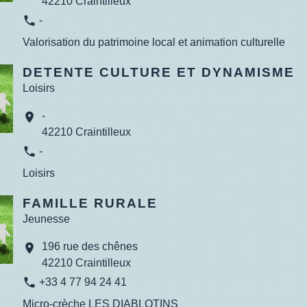
42210 Craintilleux
phone
-
Valorisation du patrimoine local et animation culturelle
DETENTE CULTURE ET DYNAMISME
Loisirs
-
location_on
42210 Craintilleux
phone
-
Loisirs
FAMILLE RURALE
Jeunesse
196 rue des chênes
location_on
42210 Craintilleux
phone
+33 4 77 94 24 41
Micro-crèche LES DIABLOTINS