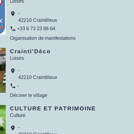
Loisirs
-
location_on
42210 Craintilleux
phone
+33 6 73 23 86 64
Organisation de manifestations
Crainti'Déco
Loisirs
-
location_on
42210 Craintilleux
phone
-
Décorer le village
CULTURE ET PATRIMOINE
Culture
-
location_on