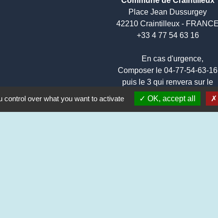
Commune de Craintilleux
Place Jean Dussurgey
42210 Craintilleux - FRANC
+33 4 77 54 63 16
En cas d'urgence,
Composer le 04-77-54-63-1
puis le 3 qui renvera sur le
numéro d'urgence
 control over what you want to activate
OK, accept all
🌐
Illiwap