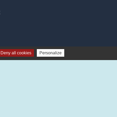
E
6
Deny all cookies
Personalize