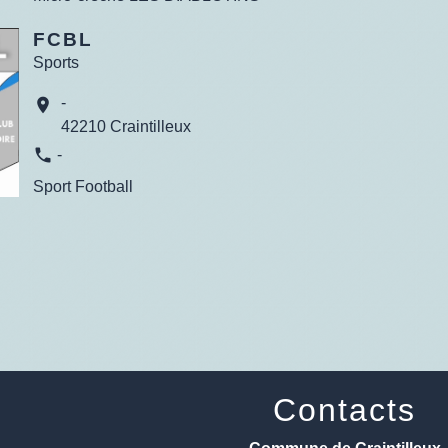
FCBL
Sports
-
location_on
42210 Craintilleux
phone
-
Sport Football
Contacts