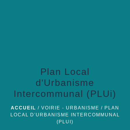
menu
Plan Local
d'Urbanisme
Intercommunal (PLUi)
ACCUEIL
/
VOIRIE - URBANISME
/
PLAN
LOCAL D'URBANISME INTERCOMMUNAL
(PLUI)