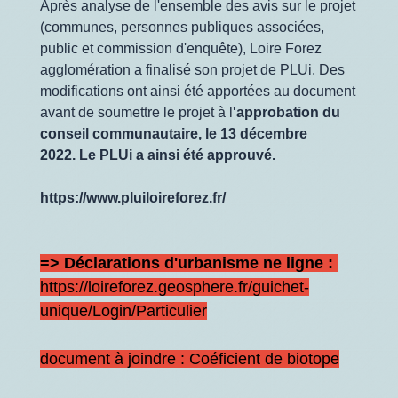
Après analyse de l'ensemble des avis sur le projet
(communes, personnes publiques associées,
public et commission d'enquête), Loire Forez
agglomération a finalisé son projet de PLUi. Des
modifications ont ainsi été apportées au document
avant de soumettre le projet à l
'approbation du
conseil communautaire, le 13 décembre
2022. Le PLUi a ainsi été approuvé.
https://www.pluiloireforez.fr/
=> Déclarations d'urbanisme ne ligne :
https://loireforez.geosphere.fr/guichet-
unique/Login/Particulier
document à joindre : Coéficient de biotope