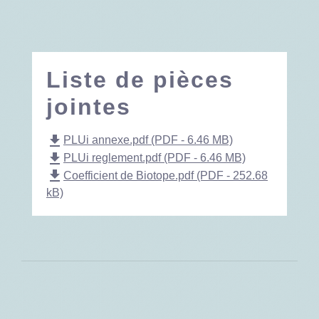
Liste de pièces
jointes
file_download
PLUi annexe.pdf (PDF - 6.46 MB)
file_download
PLUi reglement.pdf (PDF - 6.46 MB)
file_download
Coefficient de Biotope.pdf (PDF - 252.68
kB)