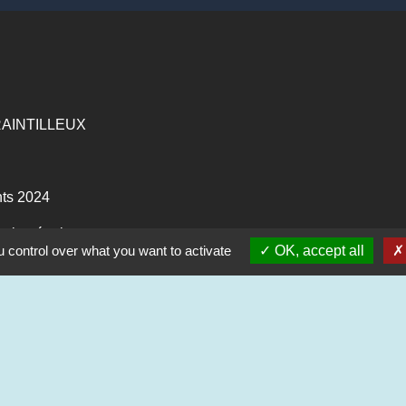
 CRAINTILLEUX
ts 2024
glomération
 control over what you want to activate
OK, accept all
e
entions légales
-
Politique de confidentialité
-
Accessibilité
-
Site créé en partenariat avec Réseau d