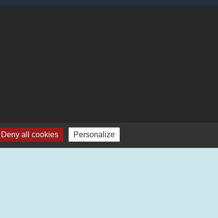
Deny all cookies
Personalize
Plan du site
-
Gestion des cookies
es Communes