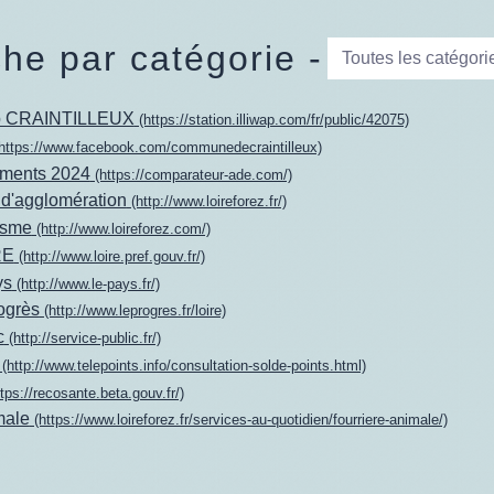
he par catégorie -
Toutes les catégori
wap CRAINTILLEUX
(https://station.illiwap.com/fr/public/42075)
https://www.facebook.com/communedecraintilleux)
ements 2024
(https://comparateur-ade.com/)
'agglomération
(http://www.loireforez.fr/)
risme
(http://www.loireforez.com/)
RE
(http://www.loire.pref.gouv.fr/)
ys
(http://www.le-pays.fr/)
ogrès
(http://www.leprogres.fr/loire)
c
(http://service-public.fr/)
(http://www.telepoints.info/consultation-solde-points.html)
tps://recosante.beta.gouv.fr/)
male
(https://www.loireforez.fr/services-au-quotidien/fourriere-animale/)