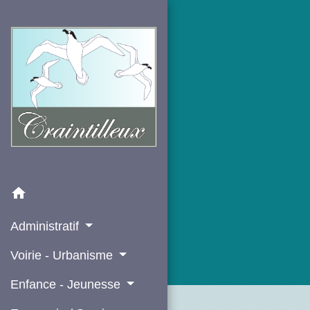
home
Administratif
Voirie - Urbanisme
Enfance - Jeunesse