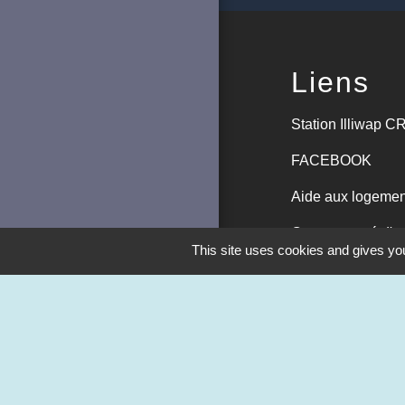
Liens
Station Illiwap
FACEBOOK
Aide aux logemen
Communauté d'ag
This site uses cookies and gives you
Office du tourism
M