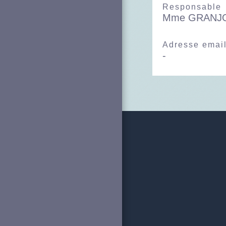
Responsable
Mme GRANJON
Adresse emai
-