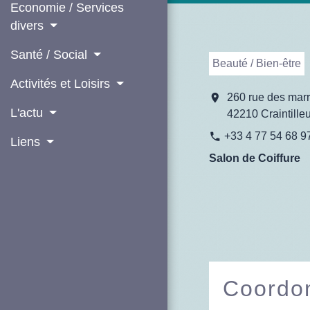
Economie / Services
divers
Santé / Social
Beauté / Bien-être
Activités et Loisirs
location_on
260 rue des marr
L'actu
42210 Craintille
+33 4 77 54 68 9
phone
Liens
Salon de Coiffure
Coordon