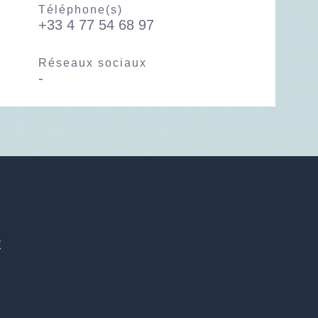
Téléphone(s)
+33 4 77 54 68 97
Réseaux sociaux
-
E
6