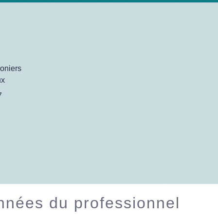
oniers
ux
7
nées du professionnel